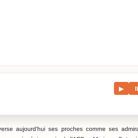
le
▶
écouter l’article.
verse aujourd’hui ses proches comme ses admira