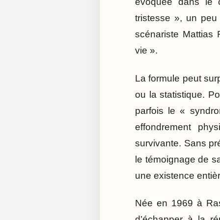
évoquée dans le c
tristesse », un peu
scénariste Mattias
vie ».
La formule peut sur
ou la statistique. 
parfois le « syndr
effondrement phys
survivante. Sans pré
le témoignage de sa 
une existence entièr
Née en 1969 à Rash
d’échapper à la ré