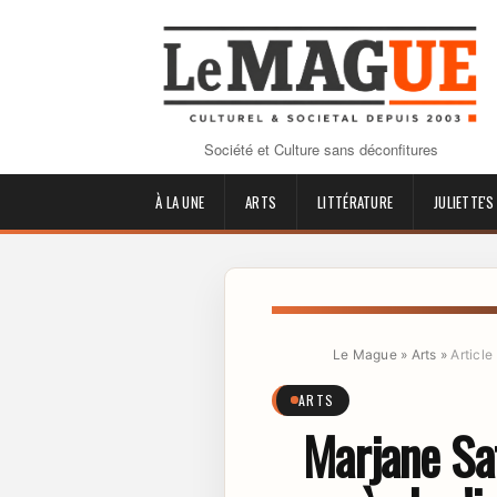
Société et Culture sans déconfitures
À LA UNE
ARTS
LITTÉRATURE
JULIETTE'S
Le Mague
»
Arts
»
Article
ARTS
Marjane Sat