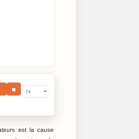
Vitesse
⏸
■
teurs est la cause