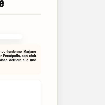
e
anco-iranienne Marjane
r Persépolis, son récit
sse derrière elle une