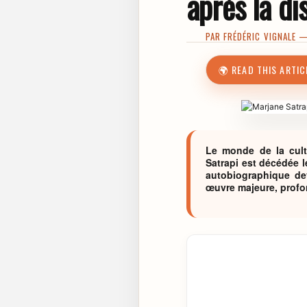
après la di
PAR
FRÉDÉRIC VIGNALE
— 
🌍 READ THIS ARTIC
Le monde de la cultu
Satrapi est décédée l
autobiographique dev
œuvre majeure, profond