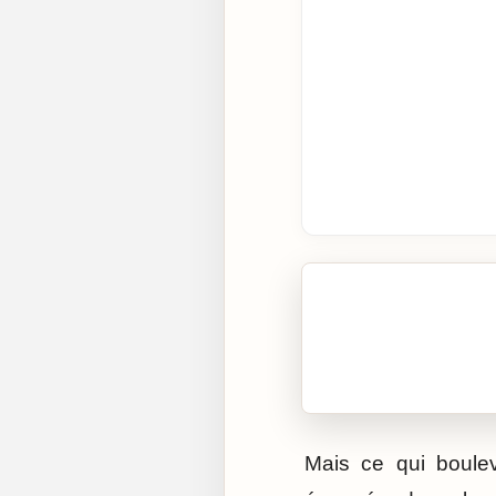
🎧 Écouter cet artic
Cliquez sur « Lire » pour 
Mais ce qui boule