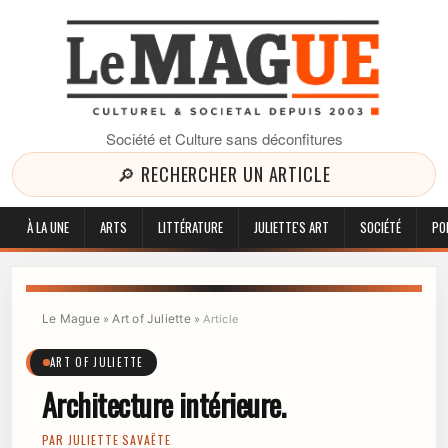
Société et Culture sans déconfitures
🔎 RECHERCHER UN ARTICLE
À LA UNE
ARTS
LITTÉRATURE
JULIETTE'S ART
SOCIÉTÉ
PO
Le Mague
Art of Juliette
»
»
Article
ART OF JULIETTE
Architecture intérieure.
PAR
JULIETTE SAVAËTE