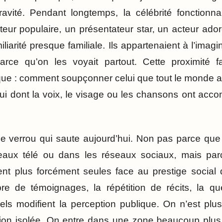
vité. Pendant longtemps, la célébrité fonction
teur populaire, un présentateur star, un acteur ador
iarité presque familiale. Ils appartenaient à l’imagin
parce qu’on les voyait partout. Cette proximité f
que : comment soupçonner celui que tout le monde 
ui dont la voix, le visage ou les chansons ont acc
e verrou qui saute aujourd’hui. Non pas parce que l
teaux télé ou dans les réseaux sociaux, mais par
nt plus forcément seules face au prestige social 
e de témoignages, la répétition de récits, la qu
els modifient la perception publique. On n’est plu
ion isolée. On entre dans une zone beaucoup plus 