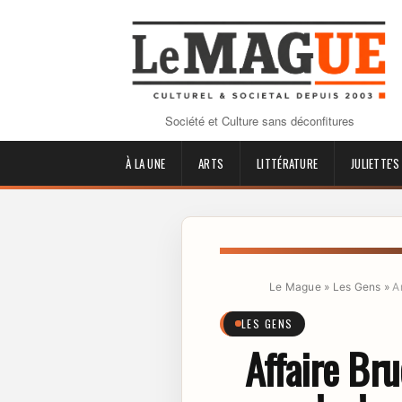
Société et Culture sans déconfitures
À LA UNE
ARTS
LITTÉRATURE
JULIETTE'S
Le Mague
»
Les Gens
»
A
LES GENS
Affaire Bru