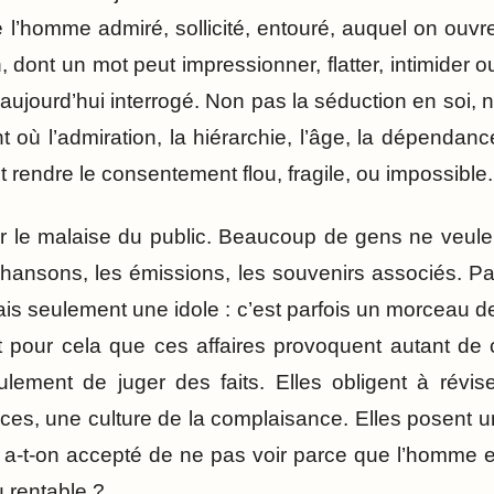
 l’homme admiré, sollicité, entouré, auquel on ouvr
, dont un mot peut impressionner, flatter, intimider o
 aujourd’hui interrogé. Non pas la séduction en soi,
 où l’admiration, la hiérarchie, l’âge, la dépendanc
t rendre le consentement flou, fragile, ou impossible.
der le malaise du public. Beaucoup de gens ne veule
 chansons, les émissions, les souvenirs associés. Pa
ais seulement une idole : c’est parfois un morceau 
st pour cela que ces affaires provoquent autant de c
ement de juger des faits. Elles obligent à révi
ces, une culture de la complaisance. Elles posent u
-t-on accepté de ne pas voir parce que l’homme en
u rentable ?