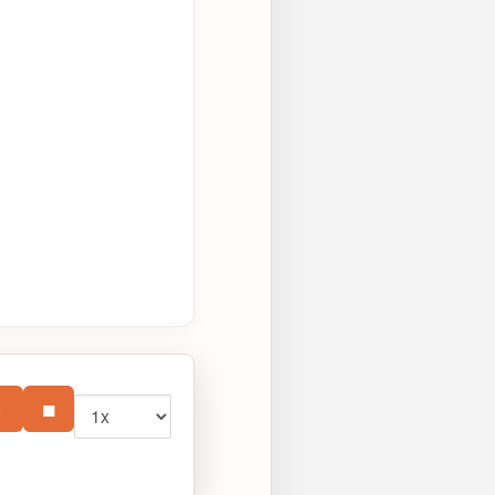
Vitesse
⏸
■