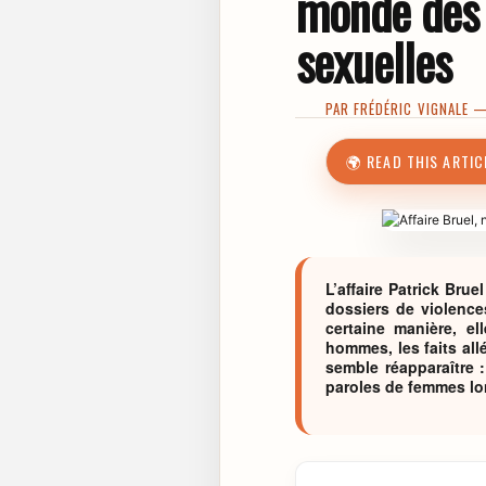
monde des 
sexuelles
PAR
FRÉDÉRIC VIGNALE
— 
🌍 READ THIS ARTIC
L’affaire Patrick Bru
dossiers de violence
certaine manière, el
hommes, les faits al
semble réapparaître :
paroles de femmes lo