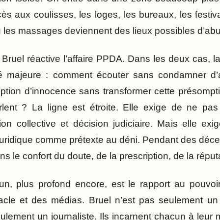
ccès aux coulisses, les loges, les bureaux, les festiva
 les massages deviennent des lieux possibles d’abu
re Bruel réactive l’affaire PPDA. Dans les deux cas, l
ulté majeure : comment écouter sans condamner 
ption d’innocence sans transformer cette présompti
lent ? La ligne est étroite. Elle exige de ne pa
tion collective et décision judiciaire. Mais elle ex
 juridique comme prétexte au déni. Pendant des décen
ns le confort du doute, de la prescription, de la répu
un, plus profond encore, est le rapport au pouvoi
tacle et des médias. Bruel n’est pas seulement un 
ulement un journaliste. Ils incarnent chacun à leur 