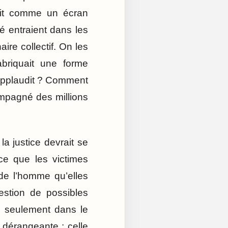
nait comme un écran
é entraient dans les
aire collectif. On les
abriquait une forme
applaudit ? Comment
ompagné des millions
a justice devrait se
ce que les victimes
de l’homme qu’elles
estion de possibles
s seulement dans le
dérangeante : celle