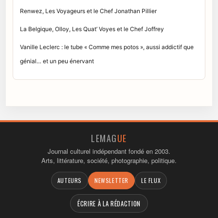
Renwez, Les Voyageurs et le Chef Jonathan Pillier
La Belgique, Olloy, Les Quat’ Voyes et le Chef Joffrey
Vanille Leclerc : le tube « Comme mes potos », aussi addictif que
génial… et un peu énervant
LEMAG
UE
Journal culturel indépendant fondé en 2003.
Arts, littérature, société, photographie, politique.
AUTEURS
NEWSLETTER
LE FLUX
ÉCRIRE À LA RÉDACTION