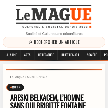
Société et Culture sans déconfitures
🔎 RECHERCHER UN ARTICLE
À LA UNE
ARTS
LITTÉRATURE
JULIETTE'S ART
SOCIÉTÉ
PO
Le Mague
Musik
»
»
Article
MUSIK
ARESKI BELKACEM, L’HOMME
SANS QUI BRIGITTE FONTAINE