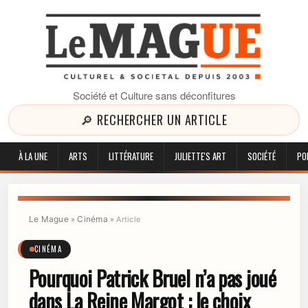
Société et Culture sans déconfitures
🔎 RECHERCHER UN ARTICLE
À LA UNE
ARTS
LITTÉRATURE
JULIETTE'S ART
SOCIÉTÉ
PO
Le Mague
Cinéma
»
»
Article
CINÉMA
Pourquoi Patrick Bruel n’a pas joué
dans La Reine Margot : le choix