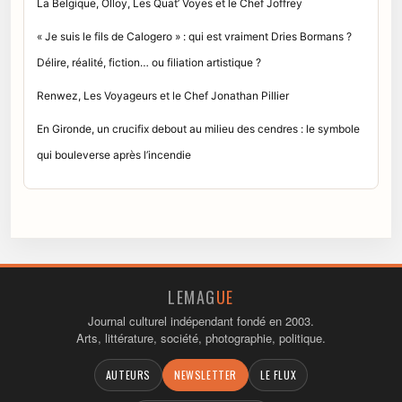
La Belgique, Olloy, Les Quat’ Voyes et le Chef Joffrey
« Je suis le fils de Calogero » : qui est vraiment Dries Bormans ?
Délire, réalité, fiction… ou filiation artistique ?
Renwez, Les Voyageurs et le Chef Jonathan Pillier
En Gironde, un crucifix debout au milieu des cendres : le symbole
qui bouleverse après l’incendie
LEMAG
UE
Journal culturel indépendant fondé en 2003.
Arts, littérature, société, photographie, politique.
AUTEURS
NEWSLETTER
LE FLUX