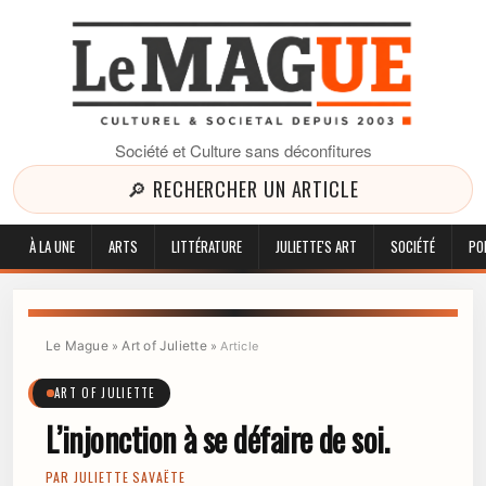
Société et Culture sans déconfitures
🔎 RECHERCHER UN ARTICLE
À LA UNE
ARTS
LITTÉRATURE
JULIETTE'S ART
SOCIÉTÉ
PO
Le Mague
Art of Juliette
»
»
Article
ART OF JULIETTE
L’injonction à se défaire de soi.
PAR
JULIETTE SAVAËTE