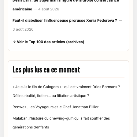
Dean Cain : de Superman à figure de la droite conservatrice
américaine
— 4 août 2026
Faut-il diaboliser l’influenceuse prorusse Xenia Fedorova ?
—
3 août 2026
→ Voir le Top 100 des articles (archives)
Les plus lus en ce moment
« Je suis le fils de Calogero » : qui est vraiment Dries Bormans ?
Délire, réalité, fiction… ou filiation artistique ?
Renwez, Les Voyageurs et le Chef Jonathan Pillier
Malabar : l’histoire du chewing-gum qui a fait souffler des
générations d’enfants