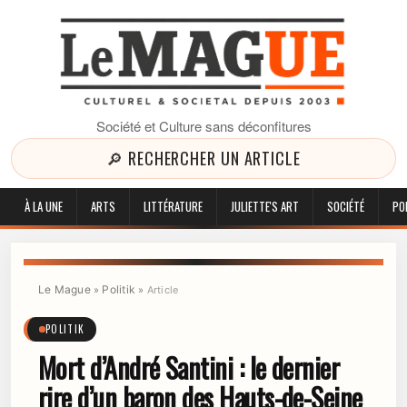
Société et Culture sans déconfitures
🔎 RECHERCHER UN ARTICLE
À LA UNE
ARTS
LITTÉRATURE
JULIETTE'S ART
SOCIÉTÉ
PO
Le Mague
Politik
»
»
Article
POLITIK
Mort d’André Santini : le dernier
rire d’un baron des Hauts-de-Seine