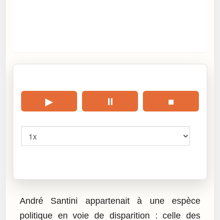
🎧 Écouter cet article
▶
⏸
■
Vitesse
Cliquez sur « Lire » pour écouter l’article.
André Santini appartenait à une espèce
politique en voie de disparition : celle des