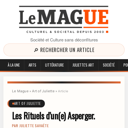
Société et Culture sans déconfitures
🔎 RECHERCHER UN ARTICLE
À LA UNE
ARTS
LITTÉRATURE
JULIETTE'S ART
SOCIÉTÉ
PO
Le Mague
Art of Juliette
»
»
Article
ART OF JULIETTE
Les Rituels d’un(e) Asperger.
PAR
JULIETTE SAVAËTE