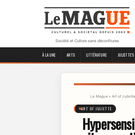
Société et Culture sans déconfitures
À LA UNE
ARTS
LITTÉRATURE
JULIETTE'S
Le Mague
»
Art of Juliett
ART OF JULIETTE
Hypersensi