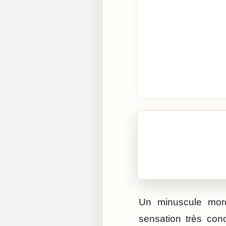
🎧 Écouter cet artic
Cliquez sur « Lire » pour 
Un minuscule morc
sensation très conc