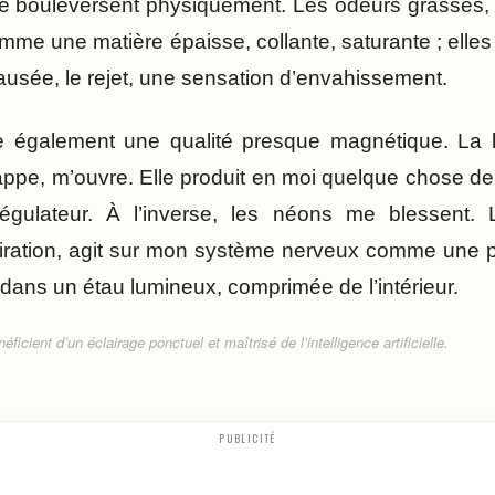
 bouleversent physiquement. Les odeurs grasses, d
mme une matière épaisse, collante, saturante ; elle
usée, le rejet, une sensation d’envahissement.
 également une qualité presque magnétique. La l
happe, m’ouvre. Elle produit en moi quelque chose de
gulateur. À l’inverse, les néons me blessent. L
iration, agit sur mon système nerveux comme une pr
dans un étau lumineux, comprimée de l’intérieur.
ficient d’un éclairage ponctuel et maîtrisé de l’intelligence artificielle.
PUBLICITÉ