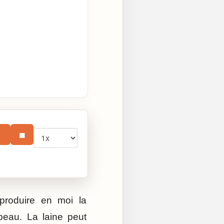
Vitesse
⏸
■
produire en moi la
 peau. La laine peut