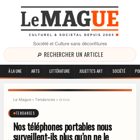
Société et Culture sans déconfitures
🔎 RECHERCHER UN ARTICLE
À LA UNE
ARTS
LITTÉRATURE
JULIETTE'S ART
SOCIÉTÉ
PO
Le Mague
Tendances
»
»
Article
TENDANCES
Nos téléphones portables nous
surveillent-ils plus qu’on ne le