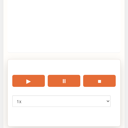
🎧 Écouter cet article
▶
⏸
■
Vitesse
Cliquez sur « Lire » pour écouter l’article.