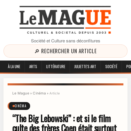
Société et Culture sans déconfitures
🔎 RECHERCHER UN ARTICLE
À LA UNE
ARTS
LITTÉRATURE
JULIETTE'S ART
SOCIÉTÉ
PO
Le Mague
Cinéma
»
»
Article
CINÉMA
“The Big Lebowski” : et si le film
culte des frères Coen était surtout