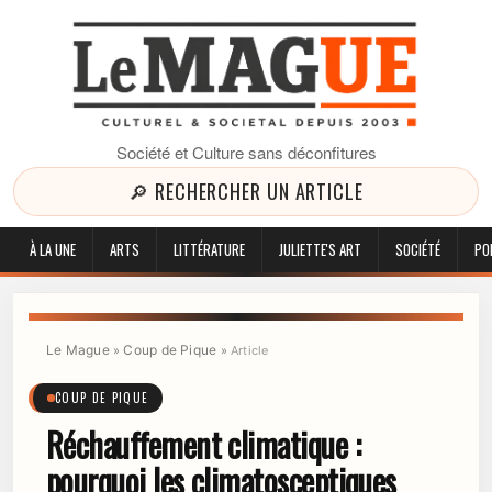
Société et Culture sans déconfitures
🔎 RECHERCHER UN ARTICLE
À LA UNE
ARTS
LITTÉRATURE
JULIETTE'S ART
SOCIÉTÉ
PO
Le Mague
Coup de Pique
»
»
Article
COUP DE PIQUE
Réchauffement climatique :
pourquoi les climatosceptiques