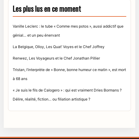
Les plus lus en ce moment
Vanille Leclerc : le tube « Comme mes potos », aussi addictif que
génial… et un peu énervant
La Belgique, Olloy, Les Quat’ Voyes et le Chef Joffrey
Renwez, Les Voyageurs et le Chef Jonathan Pillier
Tristan, l’interprète de « Bonne, bonne humeur ce matin », est mort
à 68 ans
« Je suis le fils de Calogero » : qui est vraiment Dries Bormans ?
Délire, réalité, fiction… ou filiation artistique ?