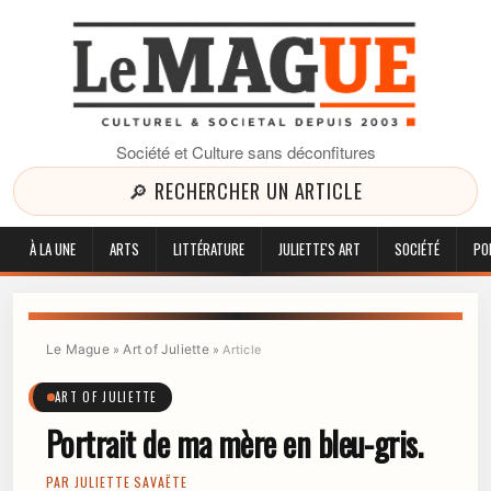
Société et Culture sans déconfitures
🔎 RECHERCHER UN ARTICLE
À LA UNE
ARTS
LITTÉRATURE
JULIETTE'S ART
SOCIÉTÉ
PO
Le Mague
Art of Juliette
»
»
Article
ART OF JULIETTE
Portrait de ma mère en bleu-gris.
PAR
JULIETTE SAVAËTE