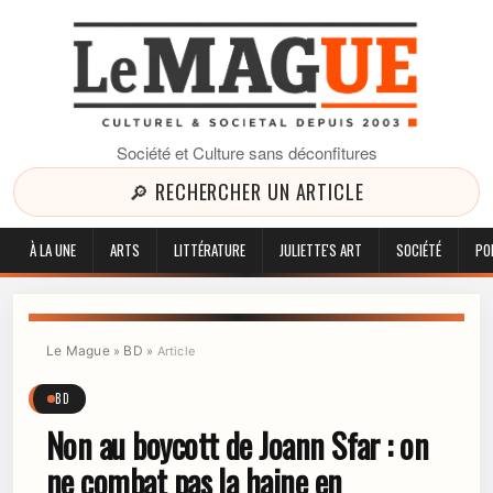
Société et Culture sans déconfitures
🔎 RECHERCHER UN ARTICLE
À LA UNE
ARTS
LITTÉRATURE
JULIETTE'S ART
SOCIÉTÉ
PO
Le Mague
BD
»
»
Article
BD
Non au boycott de Joann Sfar : on
ne combat pas la haine en