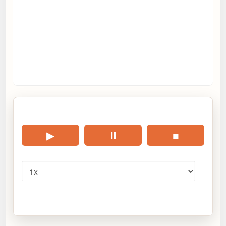
🎧 Écouter cet article
▶
⏸
■
Vitesse
Cliquez sur « Lire » pour écouter l’article.