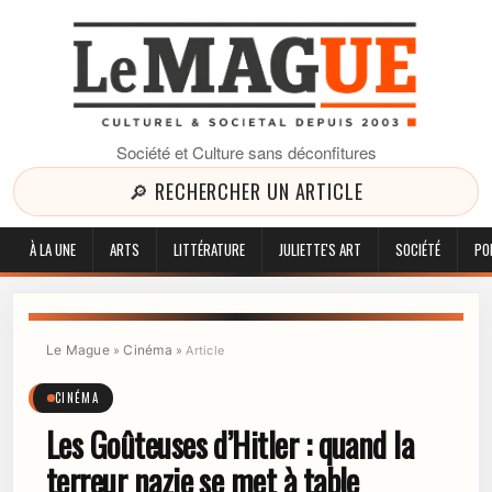
Société et Culture sans déconfitures
🔎 RECHERCHER UN ARTICLE
À LA UNE
ARTS
LITTÉRATURE
JULIETTE'S ART
SOCIÉTÉ
PO
Le Mague
Cinéma
»
»
Article
CINÉMA
Les Goûteuses d’Hitler : quand la
terreur nazie se met à table