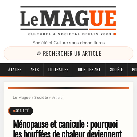
Société et Culture sans déconfitures
🔎 RECHERCHER UN ARTICLE
À LA UNE
ARTS
LITTÉRATURE
JULIETTE'S ART
SOCIÉTÉ
PO
Le Mague
Société
»
»
Article
SOCIÉTÉ
Ménopause et canicule : pourquoi
les bouffées de chaleur deviennent