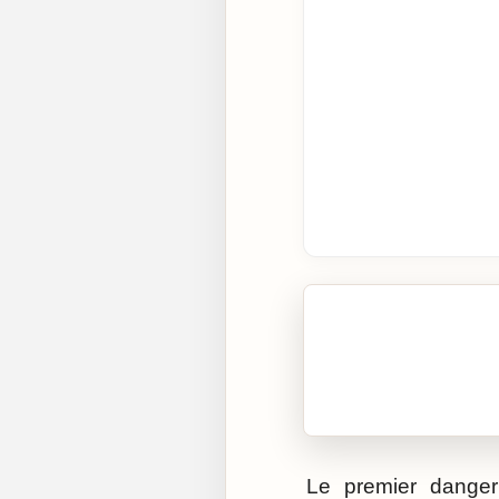
🎧 Écouter cet artic
Cliquez sur « Lire » pour 
Le premier danger