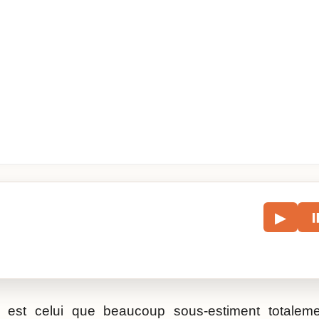
le
▶
écouter l’article.
 est celui que beaucoup sous-estiment totalemen