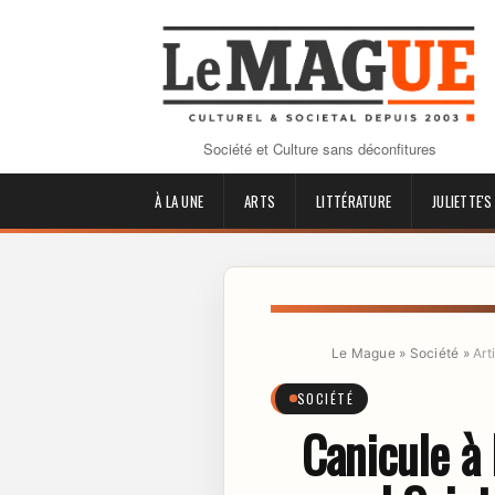
Société et Culture sans déconfitures
À LA UNE
ARTS
LITTÉRATURE
JULIETTE'S
Le Mague
»
Société
»
Art
SOCIÉTÉ
Canicule à 