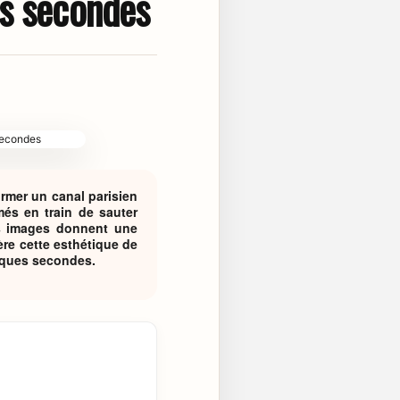
es secondes
ormer un canal parisien
més en train de sauter
es images donnent une
ère cette esthétique de
elques secondes.