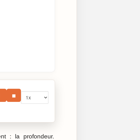
Vitesse
⏸
■
t : la profondeur.