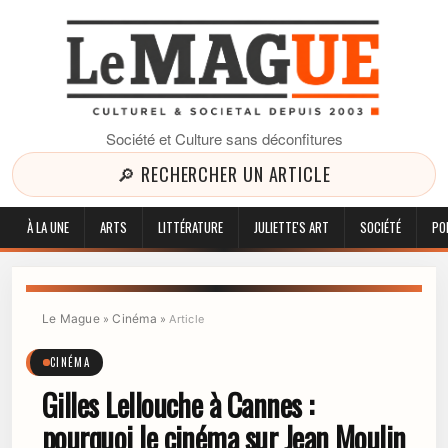
Société et Culture sans déconfitures
🔎 RECHERCHER UN ARTICLE
À LA UNE
ARTS
LITTÉRATURE
JULIETTE'S ART
SOCIÉTÉ
PO
Le Mague
Cinéma
»
»
Article
CINÉMA
Gilles Lellouche à Cannes :
pourquoi le cinéma sur Jean Moulin