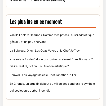
→ Voir le Top 100 des articles (archives)
Les plus lus en ce moment
Vanille Leclerc : le tube « Comme mes potos », aussi addictif que
génial… et un peu énervant
La Belgique, Olloy, Les Quat’ Voyes et le Chef Joffrey
« Je suis le fils de Calogero » : qui est vraiment Dries Bormans ?
Délire, réalité, fiction… ou filiation artistique ?
Renwez, Les Voyageurs et le Chef Jonathan Pillier
En Gironde, un crucifix debout au milieu des cendres : le symbole
qui bouleverse après l’incendie