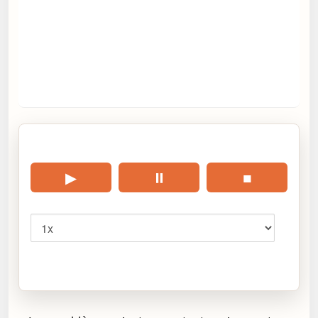
🎧 Écouter cet article
▶
⏸
■
Vitesse
Cliquez sur « Lire » pour écouter l’article.