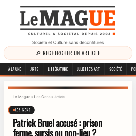
Société et Culture sans déconfitures
🔎 RECHERCHER UN ARTICLE
À LA UNE
ARTS
LITTÉRATURE
JULIETTE'S ART
SOCIÉTÉ
PO
Le Mague
Les Gens
»
»
Article
LES GENS
Patrick Bruel accusé : prison
ferme, sursis ou non-lieu ?