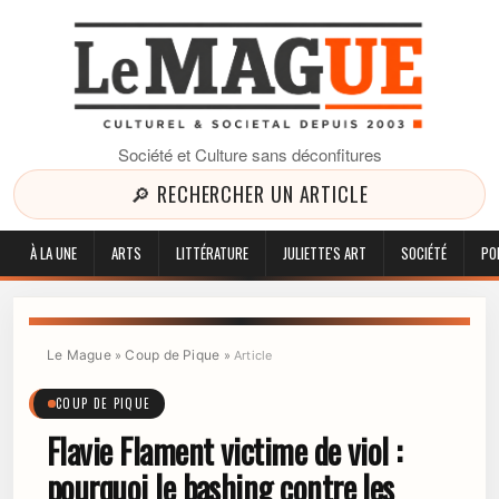
Société et Culture sans déconfitures
🔎 RECHERCHER UN ARTICLE
À LA UNE
ARTS
LITTÉRATURE
JULIETTE'S ART
SOCIÉTÉ
PO
Le Mague
Coup de Pique
»
»
Article
COUP DE PIQUE
Flavie Flament victime de viol :
pourquoi le bashing contre les