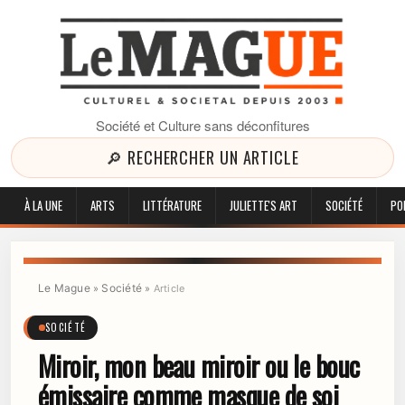
Société et Culture sans déconfitures
🔎 RECHERCHER UN ARTICLE
À LA UNE
ARTS
LITTÉRATURE
JULIETTE'S ART
SOCIÉTÉ
PO
Le Mague
Société
»
»
Article
SOCIÉTÉ
Miroir, mon beau miroir ou le bouc
émissaire comme masque de soi