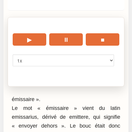
🎧 Écouter cet article
▶
⏸
■
Vitesse
Cliquez sur « Lire » pour écouter l’article.
émissaire ».
Le mot « émissaire » vient du latin
emissarius, dérivé de emittere, qui signifie
« envoyer dehors ». Le bouc était donc