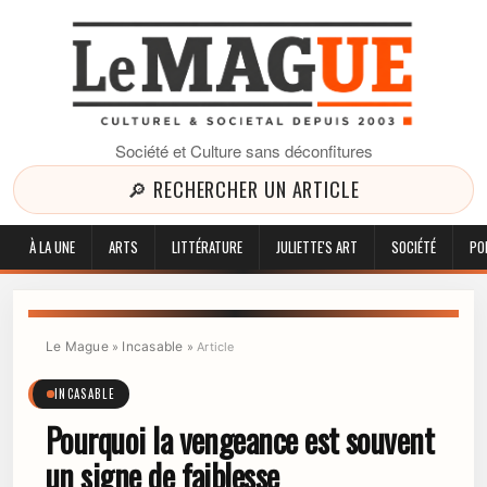
Société et Culture sans déconfitures
🔎 RECHERCHER UN ARTICLE
À LA UNE
ARTS
LITTÉRATURE
JULIETTE'S ART
SOCIÉTÉ
PO
Le Mague
Incasable
»
»
Article
INCASABLE
Pourquoi la vengeance est souvent
un signe de faiblesse