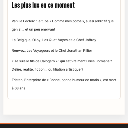
Les plus lus en ce moment
Vanille Leclerc : le tube « Comme mes potos », aussi addictif que
génial… et un peu énervant
La Belgique, Olloy, Les Quat’ Voyes et le Chef Joffrey
Renwez, Les Voyageurs et le Chef Jonathan Pillier
« Je suis le fils de Calogero » : qui est vraiment Dries Bormans ?
Délire, réalité, fiction… ou filiation artistique ?
Tristan, l’interprète de « Bonne, bonne humeur ce matin », est mort
à 68 ans