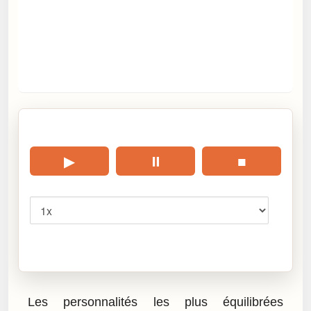
🎧 Écouter cet article
▶
⏸
■
Vitesse
Cliquez sur « Lire » pour écouter l’article.
Les personnalités les plus équilibrées