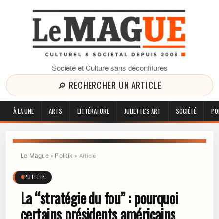
Société et Culture sans déconfitures
🔎 RECHERCHER UN ARTICLE
À LA UNE
ARTS
LITTÉRATURE
JULIETTE'S ART
SOCIÉTÉ
PO
Le Mague
Politik
»
»
Article
POLITIK
La “stratégie du fou” : pourquoi
certains présidents américains