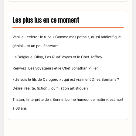
Les plus lus en ce moment
Vanille Leclerc : le tube « Comme mes potos », aussi addictif que
génial… et un peu énervant
La Belgique, Olloy, Les Quat’ Voyes et le Chef Joffrey
Renwez, Les Voyageurs et le Chef Jonathan Pillier
« Je suis le fils de Calogero » : qui est vraiment Dries Bormans ?
Délire, réalité, fiction… ou filiation artistique ?
Tristan, l’interprète de « Bonne, bonne humeur ce matin », est mort
à 68 ans