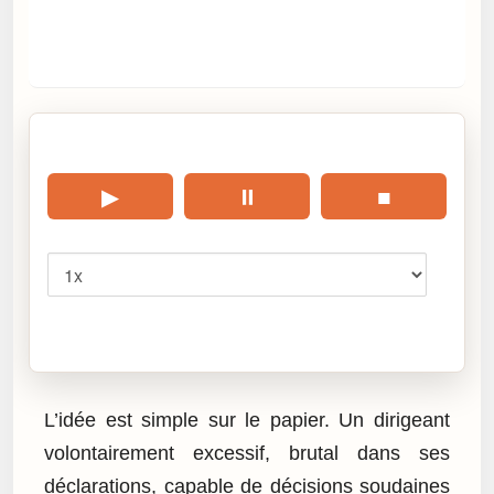
🎧 Écouter cet article
▶
⏸
■
Vitesse
Cliquez sur « Lire » pour écouter l’article.
L’idée est simple sur le papier. Un dirigeant
volontairement excessif, brutal dans ses
déclarations, capable de décisions soudaines