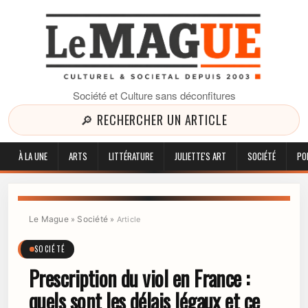
Société et Culture sans déconfitures
🔎 RECHERCHER UN ARTICLE
À LA UNE
ARTS
LITTÉRATURE
JULIETTE'S ART
SOCIÉTÉ
PO
Le Mague
Société
»
»
Article
SOCIÉTÉ
Prescription du viol en France :
quels sont les délais légaux et ce