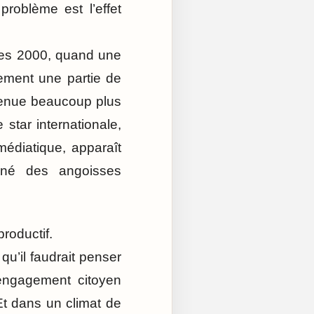
roblème est l’effet
es 2000, quand une
vement une partie de
evenue beaucoup plus
star internationale,
médiatique, apparaît
gné des angoisses
roductif.
u’il faudrait penser
 engagement citoyen
t dans un climat de