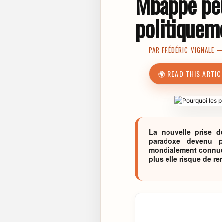
Mbappé peu
politiquem
PAR
FRÉDÉRIC VIGNALE
— 
🌍 READ THIS ARTIC
La nouvelle prise d
paradoxe devenu p
mondialement connue 
plus elle risque de r