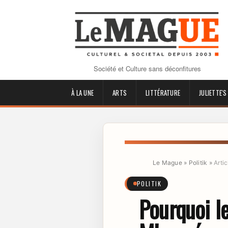
Société et Culture sans déconfitures
À LA UNE
ARTS
LITTÉRATURE
JULIETTE'S
Le Mague
»
Politik
»
Artic
POLITIK
Pourquoi le