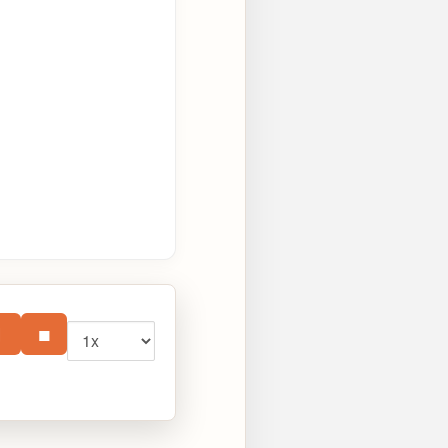
Vitesse
⏸
■