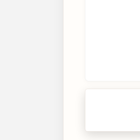
🎧 Écouter cet artic
Cliquez sur « Lire » pour 