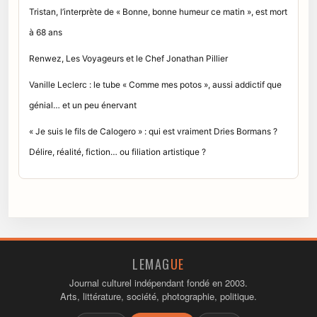
Tristan, l’interprète de « Bonne, bonne humeur ce matin », est mort
à 68 ans
Renwez, Les Voyageurs et le Chef Jonathan Pillier
Vanille Leclerc : le tube « Comme mes potos », aussi addictif que
génial… et un peu énervant
« Je suis le fils de Calogero » : qui est vraiment Dries Bormans ?
Délire, réalité, fiction… ou filiation artistique ?
LEMAG
UE
Journal culturel indépendant fondé en 2003.
Arts, littérature, société, photographie, politique.