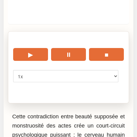
🎧 Écouter cet article
▶
⏸
■
Vitesse
Cliquez sur « Lire » pour écouter l’article.
Cette contradiction entre beauté supposée et
monstruosité des actes crée un court-circuit
psychologique puissant : le cerveau humain