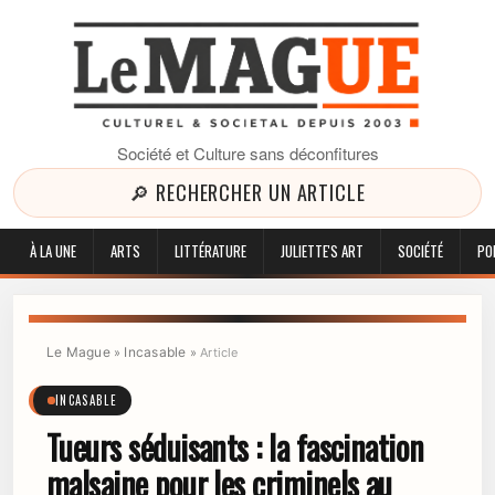
Société et Culture sans déconfitures
🔎 RECHERCHER UN ARTICLE
À LA UNE
ARTS
LITTÉRATURE
JULIETTE'S ART
SOCIÉTÉ
PO
Le Mague
Incasable
»
»
Article
INCASABLE
Tueurs séduisants : la fascination
malsaine pour les criminels au