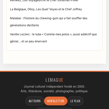
Renwez, Les Voyageurs et le Chef Jonathan Pillier
La Belgique, Olloy, Les Quat’ Voyes et le Chef Joffrey
Malabar : l’histoire du chewing-gum qui a fait souffler des
générations d’enfants
Vanille Leclerc : le tube « Comme mes potos », aussi addictif que
génial… et un peu énervant
LEMAG
UE
Journal culturel indépendant fondé en 2003.
Arts, littérature, société, photographie, politique.
AUTEURS
NEWSLETTER
LE FLUX