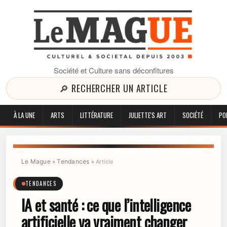
Société et Culture sans déconfitures
🔎 RECHERCHER UN ARTICLE
À LA UNE
ARTS
LITTÉRATURE
JULIETTE'S ART
SOCIÉTÉ
PO
Le Mague
Tendances
»
»
Article
TENDANCES
IA et santé : ce que l’intelligence
artificielle va vraiment changer