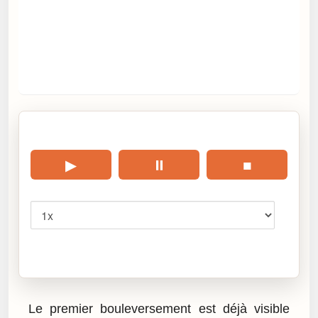
🎧 Écouter cet article
▶
⏸
■
Vitesse
Cliquez sur « Lire » pour écouter l’article.
Le premier bouleversement est déjà visible