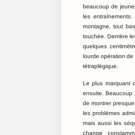
beaucoup de jeunes f
les entraînements.
montagne, tout bas
touchée. Derrière le
quelques centimètr
lourde opération de 
tétraplégique.
Le plus marquant ch
ensuite. Beaucoup a
de montrer presque t
les problèmes admi
mais aussi les séq
change constammen