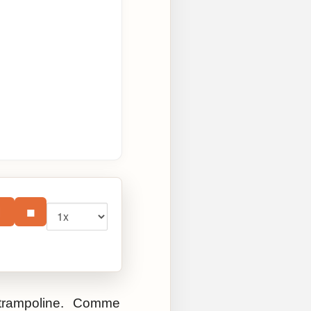
Vitesse
⏸
■
e trampoline. Comme