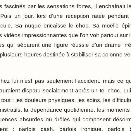
ascinés par les sensations fortes, il enchaînait le
 Puis un jour, lors d’une réception ratée pendan
cule. Sa nuque encaisse le choc. Sa moelle épi
s vidéos impressionnantes que l’on voit partout sur int
es qui séparent une figure réussie d’un drame irré
plusieurs heures destinée à stabiliser sa colonne verté
ez lui n’est pas seulement l’accident, mais ce qu’
uraient disparu socialement après un tel choc. Lui 
out : les douleurs physiques, les soins, les difficul
nistratifs, la dépendance quotidienne, les moment
uences absurdes ou drôles qui composent désorm
t : parfois cash, parfois ironique, parfois b