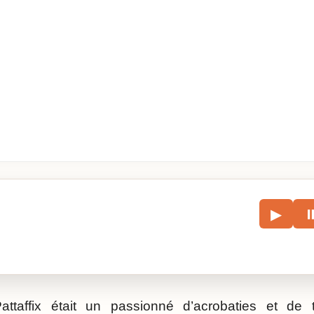
le
▶
écouter l’article.
Pattaffix était un passionné d’acrobaties et d