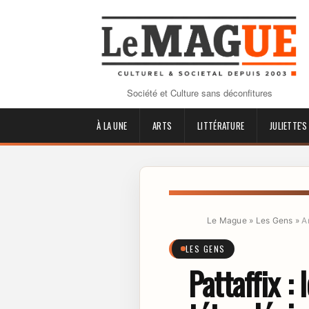
Société et Culture sans déconfitures
À LA UNE
ARTS
LITTÉRATURE
JULIETTE'S
Le Mague
»
Les Gens
»
A
LES GENS
Pattaffix :