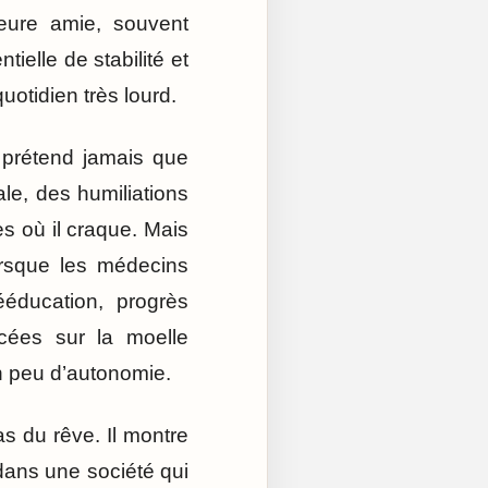
leure amie, souvent
elle de stabilité et
uotidien très lourd.
ne prétend jamais que
ale, des humiliations
es où il craque. Mais
orsque les médecins
ééducation, progrès
ncées sur la moelle
un peu d’autonomie.
as du rêve. Il montre
dans une société qui