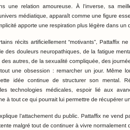
s une relation amoureuse. À l’inverse, sa meil
nivers médiatique, apparaît comme une figure essenti
plicité apporte une respiration plus légère dans un q
ains récits artificiellement “motivants”, Pattaffix 
parle des douleurs neuropathiques, de la fatigue ment
d des autres, de la sexualité compliquée, des journé
 tout une obsession : remarcher un jour. Même l
cette idée continue de structurer son mental. R
les technologies médicales, espoir lié aux ava
oche à tout ce qui pourrait lui permettre de récupérer 
xplique l’attachement du public. Pattaffix ne vend p
tente malgré tout de continuer à vivre normalement 