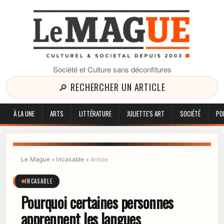
Société et Culture sans déconfitures
🔎 RECHERCHER UN ARTICLE
À LA UNE
ARTS
LITTÉRATURE
JULIETTE'S ART
SOCIÉTÉ
PO
Le Mague
Incasable
»
»
Article
INCASABLE
Pourquoi certaines personnes
apprennent les langues