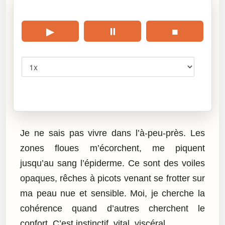
🎧 Écouter cet article
▶
⏸
■
Vitesse
Cliquez sur « Lire » pour écouter l’article.
Je ne sais pas vivre dans l’à-peu-près. Les
zones floues m’écorchent, me piquent
jusqu’au sang l’épiderme. Ce sont des voiles
opaques, rêches à picots venant se frotter sur
ma peau nue et sensible. Moi, je cherche la
cohérence quand d’autres cherchent le
confort. C’est instinctif, vital, viscéral.