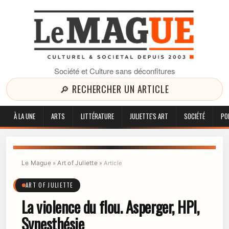
Société et Culture sans déconfitures
🔎 RECHERCHER UN ARTICLE
À LA UNE
ARTS
LITTÉRATURE
JULIETTE'S ART
SOCIÉTÉ
PO
Le Mague
Art of Juliette
»
»
Article
ART OF JULIETTE
La violence du flou. Asperger, HPI,
Synesthésie