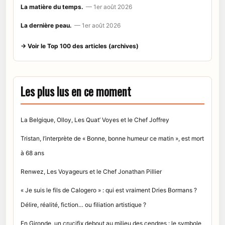
La matière du temps.
— 1er août 2026
La dernière peau.
— 1er août 2026
→ Voir le Top 100 des articles (archives)
Les plus lus en ce moment
La Belgique, Olloy, Les Quat’ Voyes et le Chef Joffrey
Tristan, l’interprète de « Bonne, bonne humeur ce matin », est mort
à 68 ans
Renwez, Les Voyageurs et le Chef Jonathan Pillier
« Je suis le fils de Calogero » : qui est vraiment Dries Bormans ?
Délire, réalité, fiction… ou filiation artistique ?
En Gironde, un crucifix debout au milieu des cendres : le symbole