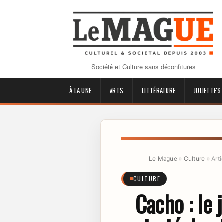
Société et Culture sans déconfitures
À LA UNE
ARTS
LITTÉRATURE
JULIETTE'S
Le Mague
»
Culture
»
Arti
CULTURE
Cacho : le 