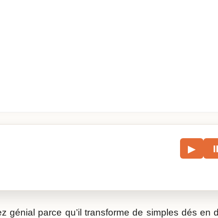
le
▶
écouter l’article.
ez génial parce qu’il transforme de simples dés en