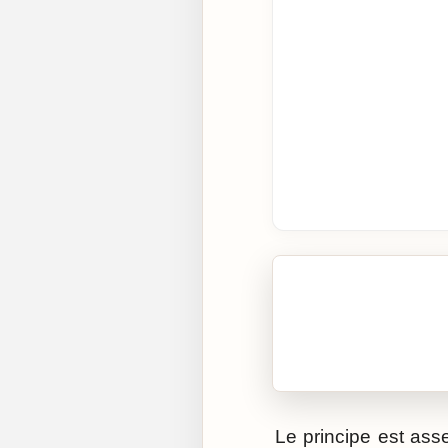
🎧 Écouter cet artic
Cliquez sur « Lire » pour 
Le principe est ass