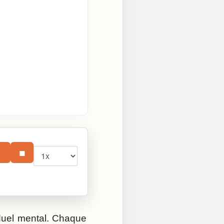
Vitesse
⏸
■
 duel mental. Chaque