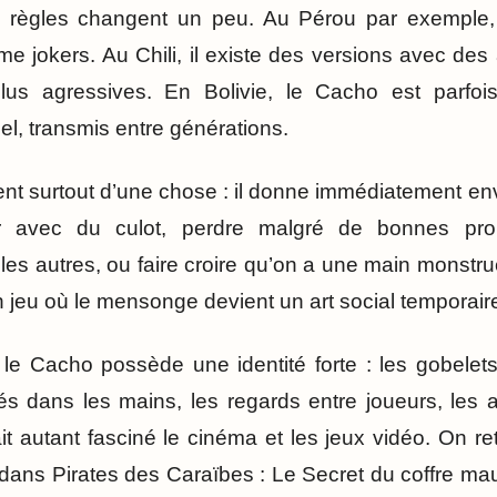
s règles changent un peu. Au Pérou par exemple, 
mme jokers. Au Chili, il existe des versions avec d
us agressives. En Bolivie, le Cacho est parfo
el, transmis entre générations.
ent surtout d’une chose : il donne immédiatement env
 avec du culot, perdre malgré de bonnes proba
es autres, ou faire croire qu’on a une main monstru
un jeu où le mensonge devient un art social temporai
 le Cacho possède une identité forte : les gobelets
és dans les mains, les regards entre joueurs, les a
it autant fasciné le cinéma et les jeux vidéo. On re
 dans Pirates des Caraïbes : Le Secret du coffre ma