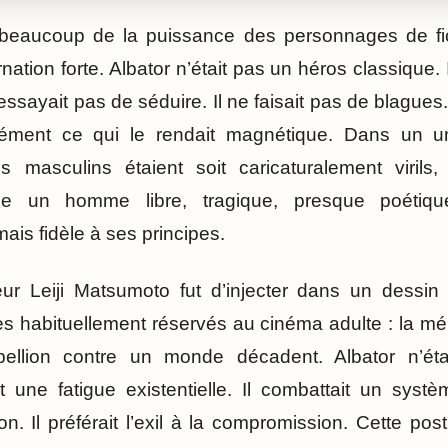
eaucoup de la puissance des personnages de fic
ation forte. Albator n’était pas un héros classique. Il
n’essayait pas de séduire. Il ne faisait pas de blagues. 
isément ce qui le rendait magnétique. Dans un un
masculins étaient soit caricaturalement virils, 
me un homme libre, tragique, presque poétiq
ais fidèle à ses principes.
ur Leiji Matsumoto fut d’injecter dans un dessin
 habituellement réservés au cinéma adulte : la mélan
ébellion contre un monde décadent. Albator n’é
it une fatigue existentielle. Il combattait un systèm
on. Il préférait l’exil à la compromission. Cette p