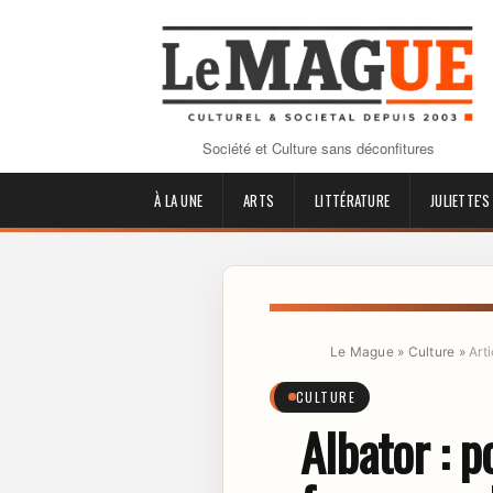
Société et Culture sans déconfitures
À LA UNE
ARTS
LITTÉRATURE
JULIETTE'S
Le Mague
»
Culture
»
Arti
CULTURE
Albator : p