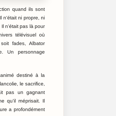
tion quand ils sont
 n’était ni propre, ni
Il n’était pas là pour
ivers télévisuel où
soit fades, Albator
ue. Un personnage
 animé destiné à la
colie, le sacrifice,
tait pas un gagnant
e qu’il méprisait. Il
osture a profondément