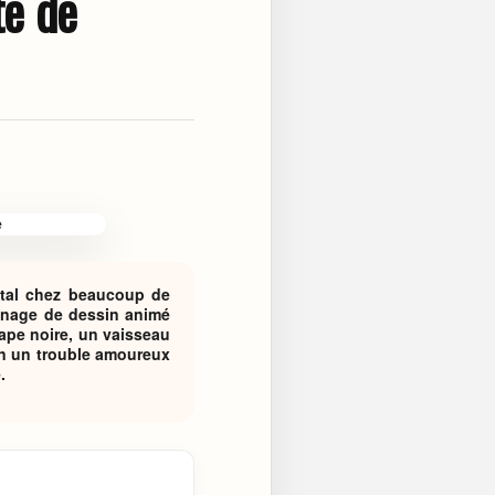
e de
ntal chez beaucoup de
onnage de dessin animé
ape noire, un vaisseau
on un trouble amoureux
.