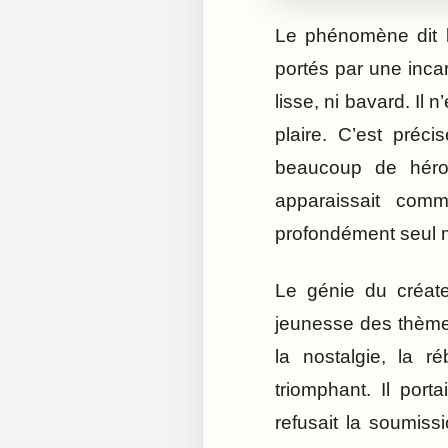
Le phénomène dit b
portés par une incarn
lisse, ni bavard. Il 
plaire. C’est préc
beaucoup de héros 
apparaissait com
profondément seul m
Le génie du créate
jeunesse des thèmes
la nostalgie, la r
triomphant. Il porta
refusait la soumissi