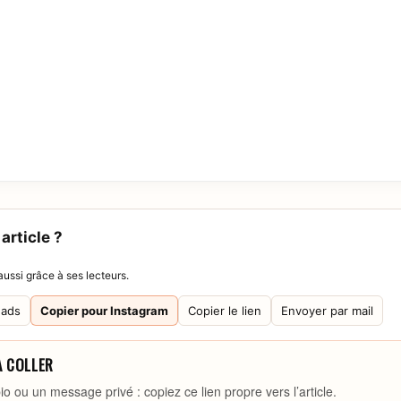
article ?
ussi grâce à ses lecteurs.
eads
Copier pour Instagram
Copier le lien
Envoyer par mail
À COLLER
io ou un message privé : copiez ce lien propre vers l’article.