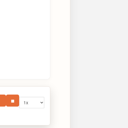
Vitesse
⏸
■