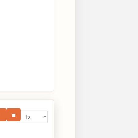
Vitesse
⏸
■