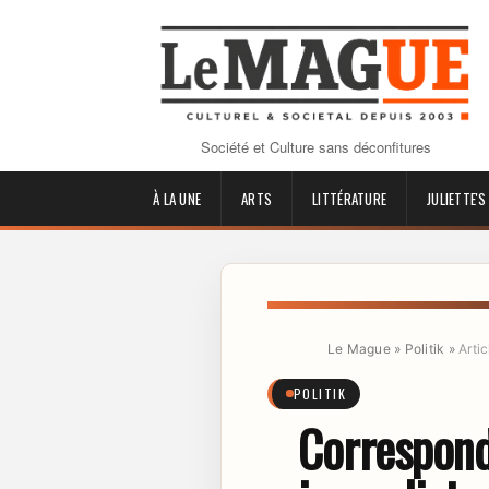
Société et Culture sans déconfitures
À LA UNE
ARTS
LITTÉRATURE
JULIETTE'S
Le Mague
»
Politik
»
Artic
POLITIK
Correspond