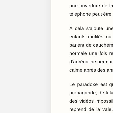
une ouverture de fro
téléphone peut être
À cela s’ajoute un
enfants mutilés ou
parlent de cauchema
normale une fois r
d’adrénaline perman
calme après des ann
Le paradoxe est q
propagande, de fake
des vidéos impossibl
reprend de la valeur