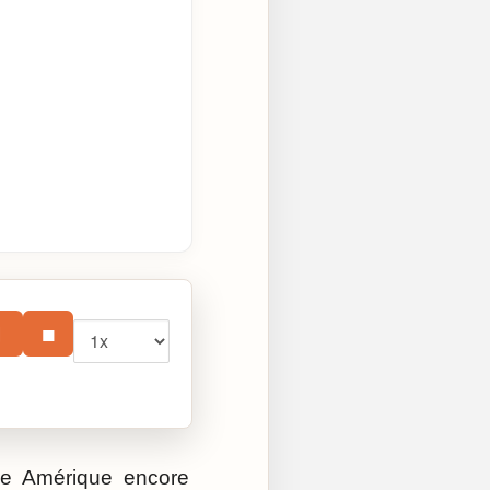
Vitesse
⏸
■
e Amérique encore