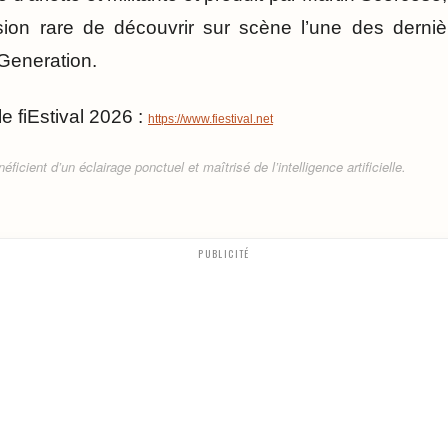
asion rare de découvrir sur scène l’une des derniè
 Generation.
le fiEstival 2026 :
https://www.fiestival.net
ficient d’un éclairage ponctuel et maîtrisé de l’intelligence artificielle.
PUBLICITÉ