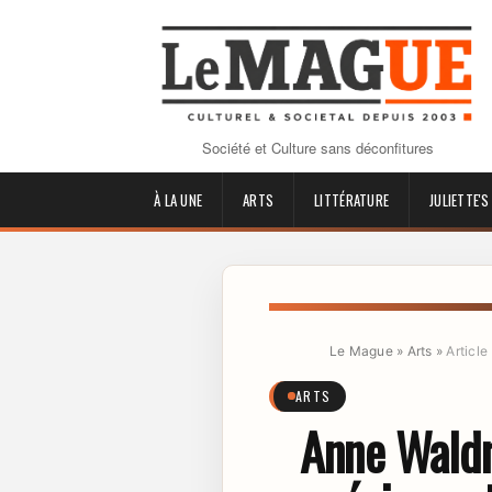
Société et Culture sans déconfitures
À LA UNE
ARTS
LITTÉRATURE
JULIETTE'S
Le Mague
»
Arts
»
Article
ARTS
Anne Waldma