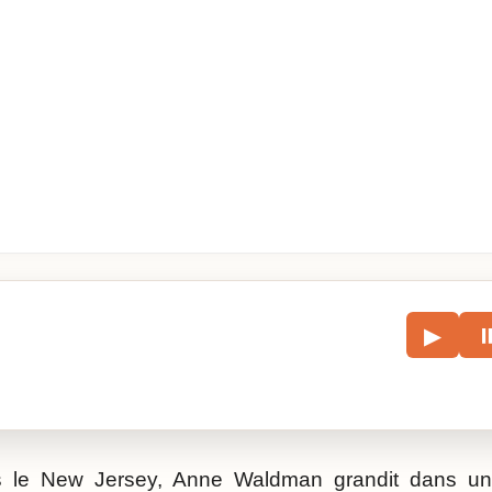
le
▶
écouter l’article.
 le New Jersey, Anne Waldman grandit dans un