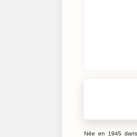
🎧 Écouter cet artic
Cliquez sur « Lire » pour 
Née en 1945 dans