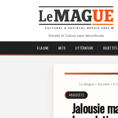
Société et Culture sans déconfitures
À LA UNE
ARTS
LITTÉRATURE
JULIETTE'S
Le Mague
»
Société
»
Art
SOCIÉTÉ
Jalousie ma