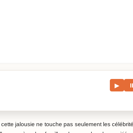
le
▶
écouter l’article.
cette jalousie ne touche pas seulement les célébrités