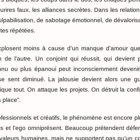
ourires faux, les alliances secrètes. Dans les relatio
ulpabilisation, de sabotage émotionnel, de dévalori
ètes répétées.
xplosent moins à cause d’un manque d’amour que
on de l’autre. Un conjoint qui réussit, qui devient 
nu ou plus épanoui peut inconsciemment devenir
 se sent diminué. La jalousie devient alors une g
ique tout. On attaque les projets. On détruit la con
a place”.
ofessionnels et créatifs, le phénomène est encore pl
s et l’ego omniprésent. Beaucoup prétendent défendre
s valeurs humaines, mais ne supportent pas qu’un co