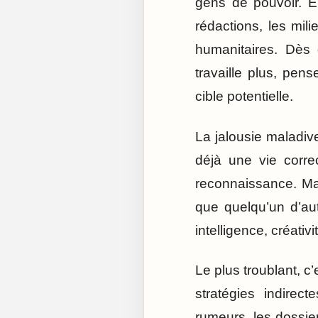
gens de pouvoir. El
rédactions, les mili
humanitaires. Dès q
travaille plus, pen
cible potentielle.
La jalousie maladiv
déjà une vie corre
reconnaissance. Ma
que quelqu’un d’autr
intelligence, créati
Le plus troublant, c’
stratégies indirec
rumeurs, les dossie