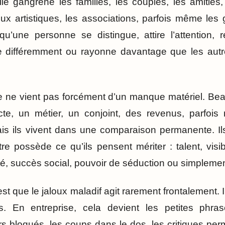
le gangrène les familles, les couples, les amitiés, 
eux artistiques, les associations, parfois même les
u’une personne se distingue, attire l’attention, ré
se différemment ou rayonne davantage que les autr
e ne vient pas forcément d’un manque matériel. Be
cte, un métier, un conjoint, des revenus, parfoi
is ils vivent dans une comparaison permanente. Il
e possède ce qu’ils pensent mériter : talent, visibil
vité, succès social, pouvoir de séduction ou simpleme
est que le jaloux maladif agit rarement frontalement. 
tes. En entreprise, cela devient les petites phra
rs bloqués, les coups dans le dos, les critiques p