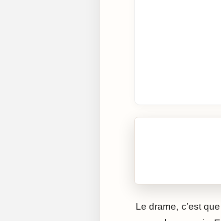
🎧 Écouter cet artic
Cliquez sur « Lire » pour 
Le drame, c’est que 