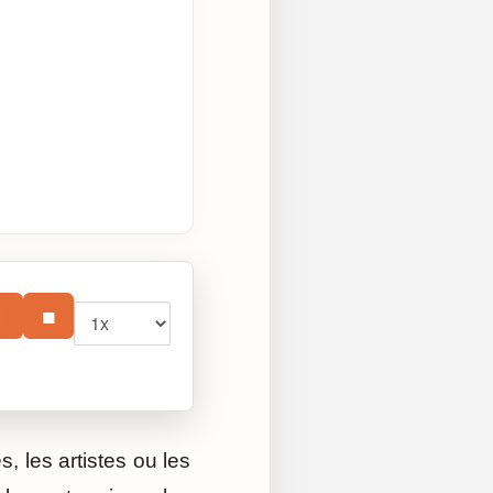
Vitesse
⏸
■
, les artistes ou les