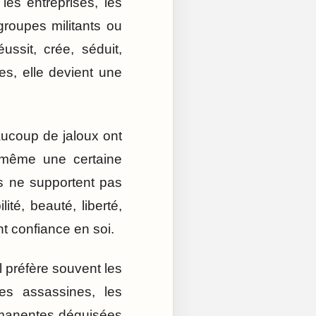
les entreprises, les
 groupes militants ou
ussit, crée, séduit,
es, elle devient une
aucoup de jaloux ont
s même une certaine
s ne supportent pas
ité, beauté, liberté,
nt confiance en soi.
Il préfère souvent les
ses assassines, les
ermanentes déguisées