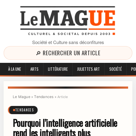
Société et Culture sans déconfitures
🔎 RECHERCHER UN ARTICLE
À LA UNE
ARTS
LITTÉRATURE
JULIETTE'S ART
SOCIÉTÉ
PO
Le Mague
Tendances
»
»
Article
TENDANCES
Pourquoi l’intelligence artificielle
rend les intelligents plus