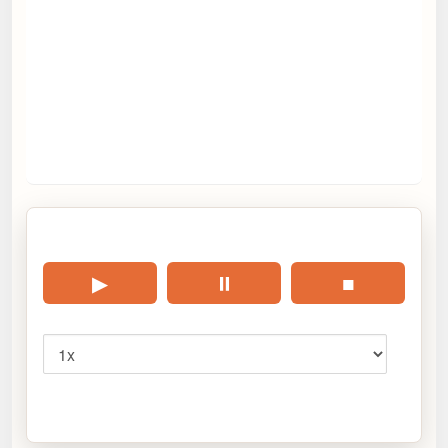
🎧 Écouter cet article
▶
⏸
■
Vitesse
Cliquez sur « Lire » pour écouter l’article.