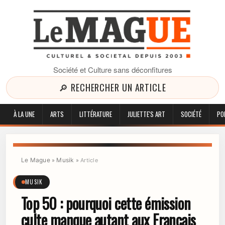
Société et Culture sans déconfitures
🔎 RECHERCHER UN ARTICLE
À LA UNE
ARTS
LITTÉRATURE
JULIETTE'S ART
SOCIÉTÉ
PO
Le Mague
Musik
»
»
Article
MUSIK
Top 50 : pourquoi cette émission
culte manque autant aux Français