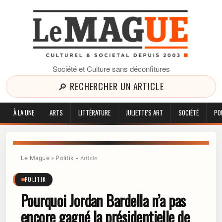
Société et Culture sans déconfitures
🔎 RECHERCHER UN ARTICLE
À LA UNE
ARTS
LITTÉRATURE
JULIETTE'S ART
SOCIÉTÉ
PO
Le Mague
Politik
»
»
Article
POLITIK
Pourquoi Jordan Bardella n’a pas
encore gagné la présidentielle de