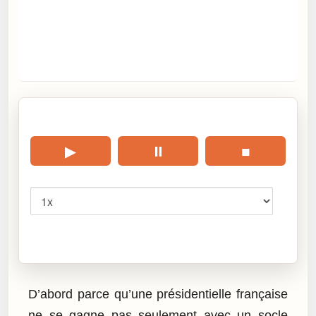
🎧 Écouter cet article
▶
⏸
■
Vitesse
Cliquez sur « Lire » pour écouter l’article.
D’abord parce qu’une présidentielle française
ne se gagne pas seulement avec un socle