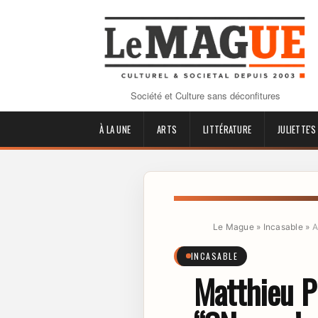
Société et Culture sans déconfitures
À LA UNE
ARTS
LITTÉRATURE
JULIETTE'S
Le Mague
»
Incasable
»
A
INCASABLE
Matthieu Pi