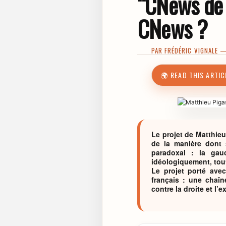
“CNews de 
CNews ?
PAR
FRÉDÉRIC VIGNALE
— 
🌍 READ THIS ARTIC
Le projet de Matthie
de la manière dont 
paradoxal : la gau
idéologiquement, tou
Le projet porté ave
français : une chaîn
contre la droite et l