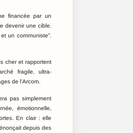
îne financée par un
te devenir une cible.
e et un communiste”.
ès cher et rapportent
é fragile, ultra-
ages de l’Arcom.
era pas simplement
rnée, émotionnelle,
tes. En clair : elle
dénonçait depuis des