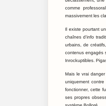
déclassement, une 
comme professorale
massivement les cla
Il existe pourtant u
chaînes d’info trad
urbains, de créati
contenus engagés 
Inrockuptibles. Piga
Mais le vrai danger
uniquement contre 
fonctionner, cette f
ses propres obsessi
système Bolloré.