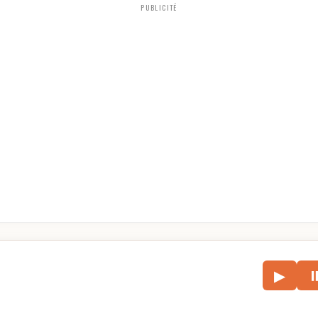
PUBLICITÉ
le
▶
écouter l’article.