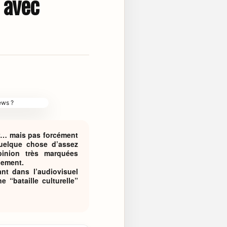
 avec
r… mais pas forcément
quelque chose d’assez
pinion très marquées
uement.
nt dans l’audiovisuel
 “bataille culturelle”