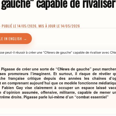
gauche” capable de rivaliser
PUBLIÉ LE 14/05/2026, MIS À JOUR LE 14/05/2026
LE IN ENGLISH →
u Pigasse de créer une sorte de “CNews de gauche” peut marche
ses promoteurs l’imaginent. Et surtout, il risque de révéler 
che française critique depuis des années les chaînes d’o
t en comprenant aujourd’hui que ce modèle fonctionne médiatiq
c Fabien Gay vise clairement à occuper un espace laissé vaca
e d’opinion assumée, offensive, militante, capable de mener une
’extrême droite. Pigasse parle lui-même d’un “combat essentiel”