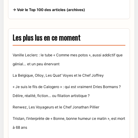
→ Voir le Top 100 des articles (archives)
Les plus lus en ce moment
Vanille Leclerc : le tube « Comme mes potos », aussi addictif que
génial… et un peu énervant
La Belgique, Olloy, Les Quat’ Voyes et le Chef Joffrey
« Je suis le fils de Calogero » : qui est vraiment Dries Bormans ?
Délire, réalité, fiction… ou filiation artistique ?
Renwez, Les Voyageurs et le Chef Jonathan Pillier
Tristan, l’interprète de « Bonne, bonne humeur ce matin », est mort
à 68 ans