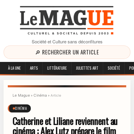
Société et Culture sans déconfitures
🔎 RECHERCHER UN ARTICLE
À LA UNE
ARTS
LITTÉRATURE
JULIETTE'S ART
SOCIÉTÉ
PO
Le Mague
Cinéma
»
»
Article
CINÉMA
Catherine et Liliane reviennent au
cinéma : Alex Lutz prépare le film