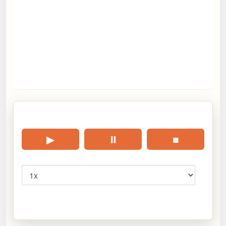
🎧 Écouter cet article
▶
⏸
■
Vitesse
Cliquez sur « Lire » pour écouter l’article.