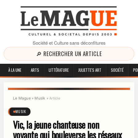
Société et Culture sans déconfitures
🔎 RECHERCHER UN ARTICLE
À LA UNE
ARTS
LITTÉRATURE
JULIETTE'S ART
SOCIÉTÉ
PO
Le Mague
Musik
»
»
Article
MUSIK
Vic, la jeune chanteuse non
voyante qui bouleverse les réseaux