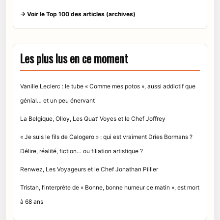
→ Voir le Top 100 des articles (archives)
Les plus lus en ce moment
Vanille Leclerc : le tube « Comme mes potos », aussi addictif que
génial… et un peu énervant
La Belgique, Olloy, Les Quat’ Voyes et le Chef Joffrey
« Je suis le fils de Calogero » : qui est vraiment Dries Bormans ?
Délire, réalité, fiction… ou filiation artistique ?
Renwez, Les Voyageurs et le Chef Jonathan Pillier
Tristan, l’interprète de « Bonne, bonne humeur ce matin », est mort
à 68 ans