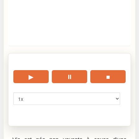
🎧 Écouter cet article
▶
⏸
■
Vitesse
Cliquez sur « Lire » pour écouter l’article.