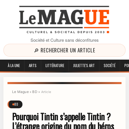
Société et Culture sans déconfitures
🔎 RECHERCHER UN ARTICLE
À LA UNE
ARTS
LITTÉRATURE
JULIETTE'S ART
SOCIÉTÉ
PO
Le Mague
BD
»
»
Article
BD
Pourquoi Tintin s’appelle Tintin ?
L’étrange origine du nom du héros