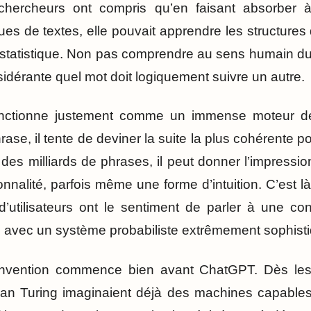
s chercheurs ont compris qu’en faisant absorber
ues de textes, elle pouvait apprendre les structure
tatistique. Non pas comprendre au sens humain du 
idérante quel mot doit logiquement suivre un autre.
ctionne justement comme un immense moteur de
ase, il tente de deviner la suite la plus cohérente
r des milliards de phrases, il peut donner l’impressio
nalité, parfois même une forme d’intuition. C’est là
’utilisateurs ont le sentiment de parler à une con
té avec un système probabiliste extrêmement sophist
e invention commence bien avant ChatGPT. Dès l
an Turing imaginaient déjà des machines capable