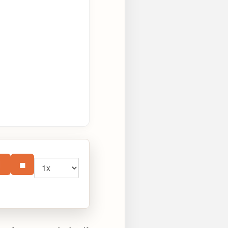
Vitesse
⏸
■