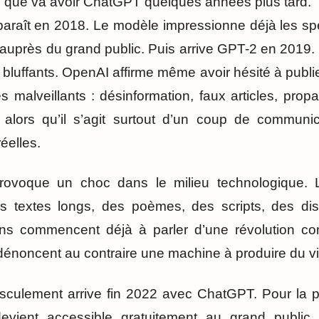
e que va avoir ChatGPT quelques années plus tard.
raît en 2018. Le modèle impressionne déjà les spé
 auprès du grand public. Puis arrive GPT-2 en 2019. C
bluffants. OpenAI affirme même avoir hésité à publi
 malveillants : désinformation, faux articles, pro
lors qu’il s’agit surtout d’un coup de communica
éelles.
ovoque un choc dans le milieu technologique. 
es textes longs, des poèmes, des scripts, des dis
ains commencent déjà à parler d’une révolution com
 dénoncent au contraire une machine à produire du v
asculement arrive fin 2022 avec ChatGPT. Pour la p
devient accessible gratuitement au grand public