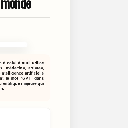
e monde
 celui d’outil utilisé
, médecins, artistes,
elligence artificielle
ent le mot “GPT” dans
cientifique majeure qui
on.