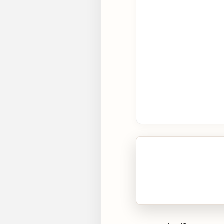
🎧 Écouter cet artic
Cliquez sur « Lire » pour 