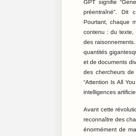
GPT signifie “Gener
préentraîné”. Dit
Pourtant, chaque mo
contenu : du texte
des raisonnements. 
quantités gigantesqu
et de documents dive
des chercheurs de G
“Attention Is All Yo
intelligences artific
Avant cette révoluti
reconnaître des cha
énormément de mal 