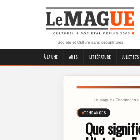
Société et Culture sans déconfitures
À LA UNE
ARTS
LITTÉRATURE
JULIETTE'S
Le Mague
»
Tendances
»
TENDANCES
Que signif