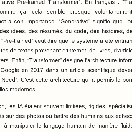
ative Pre-trained Transformer”. En français : “Tr
 comme ça, cela semble presque volontairement
t a son importance. “Generative” signifie que l’o
, des idées, des résumés, du code, des histoires,
“Pre-trained” veut dire que le système a été entra
es de textes provenant d’Internet, de livres, d’artic
rs. Enfin, “Transformer” désigne l’architecture info
oogle en 2017 dans un article scientifique devenu
u Need”. C’est cette architecture qui a permis le b
ielles modernes.
on, les IA étaient souvent limitées, rigides, spéciali
ts sur des photos ou battre des humains aux échecs
à manipuler le langage humain de manière fluide.