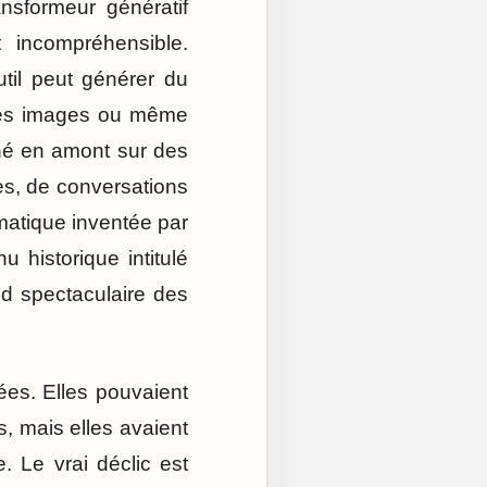
ansformeur génératif
 incompréhensible.
util peut générer du
 des images ou même
îné en amont sur des
les, de conversations
rmatique inventée par
 historique intitulé
ond spectaculaire des
sées. Elles pouvaient
, mais elles avaient
 Le vrai déclic est