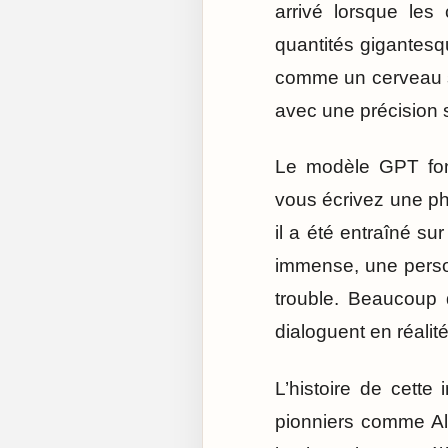
arrivé lorsque le
quantités gigantesq
comme un cerveau s
avec une précision s
Le modèle GPT fon
vous écrivez une phr
il a été entraîné su
immense, une person
trouble. Beaucoup d
dialoguent en réali
L’histoire de cett
pionniers comme Al