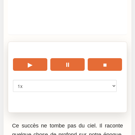
🎧 Écouter cet article
▶
⏸
■
Vitesse
Cliquez sur « Lire » pour écouter l’article.
Ce succès ne tombe pas du ciel. Il raconte
quelque chose de profond sur notre époque.