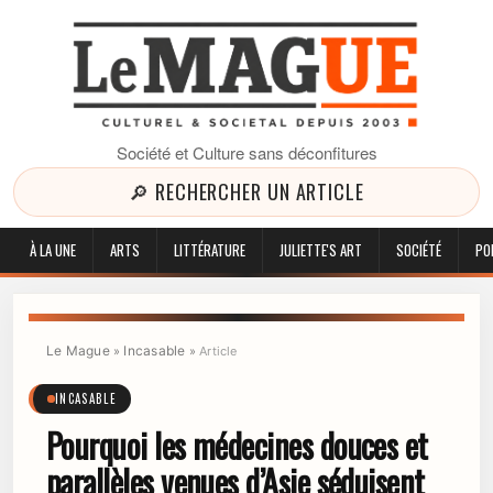
Société et Culture sans déconfitures
🔎 RECHERCHER UN ARTICLE
À LA UNE
ARTS
LITTÉRATURE
JULIETTE'S ART
SOCIÉTÉ
PO
Le Mague
Incasable
»
»
Article
INCASABLE
Pourquoi les médecines douces et
parallèles venues d’Asie séduisent