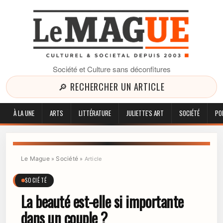
Société et Culture sans déconfitures
🔎 RECHERCHER UN ARTICLE
À LA UNE
ARTS
LITTÉRATURE
JULIETTE'S ART
SOCIÉTÉ
PO
Le Mague
Société
»
»
Article
SOCIÉTÉ
La beauté est-elle si importante
dans un couple ?