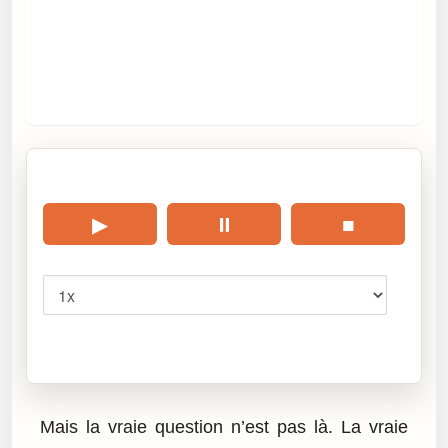
🎧 Écouter cet article
▶
⏸
■
Vitesse
Cliquez sur « Lire » pour écouter l’article.
Mais la vraie question n’est pas là. La vraie