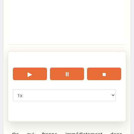
🎧 Écouter cet article
▶
⏸
■
Vitesse
Cliquez sur « Lire » pour écouter l’article.