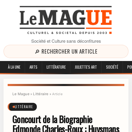
Société et Culture sans déconfitures
🔎 RECHERCHER UN ARTICLE
À LA UNE
ARTS
LITTÉRATURE
JULIETTE'S ART
SOCIÉTÉ
PO
Le Mague
Littéraire
»
»
Article
LITTÉRAIRE
Goncourt de la Biographie
Edmonde Charles-Roux : Huysmans