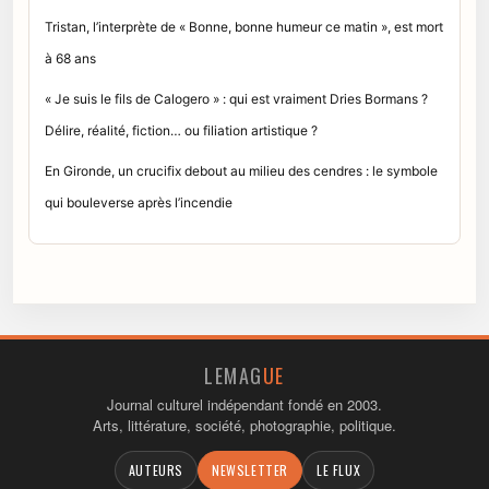
Tristan, l’interprète de « Bonne, bonne humeur ce matin », est mort
à 68 ans
« Je suis le fils de Calogero » : qui est vraiment Dries Bormans ?
Délire, réalité, fiction… ou filiation artistique ?
En Gironde, un crucifix debout au milieu des cendres : le symbole
qui bouleverse après l’incendie
LEMAG
UE
Journal culturel indépendant fondé en 2003.
Arts, littérature, société, photographie, politique.
AUTEURS
NEWSLETTER
LE FLUX