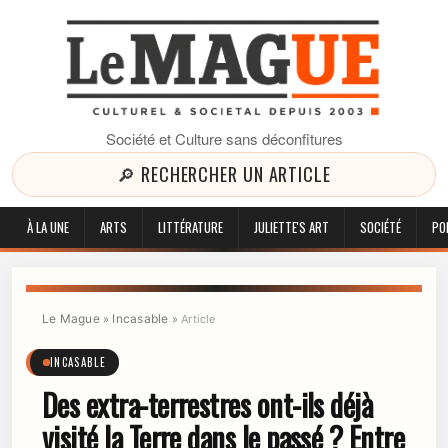
Société et Culture sans déconfitures
🔎 RECHERCHER UN ARTICLE
À LA UNE
ARTS
LITTÉRATURE
JULIETTE'S ART
SOCIÉTÉ
PO
Le Mague
Incasable
»
»
Article
INCASABLE
Des extra-terrestres ont-ils déjà
visité la Terre dans le passé ? Entre