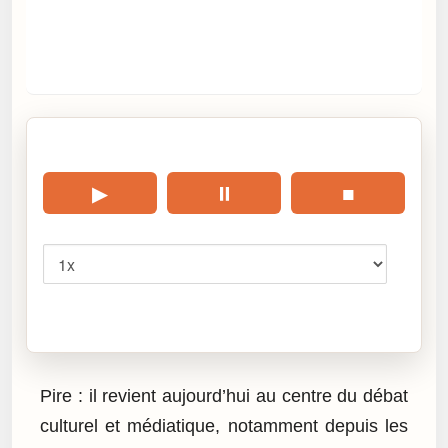
🎧 Écouter cet article
▶
⏸
■
Vitesse
Cliquez sur « Lire » pour écouter l’article.
Pire : il revient aujourd’hui au centre du débat
culturel et médiatique, notamment depuis les