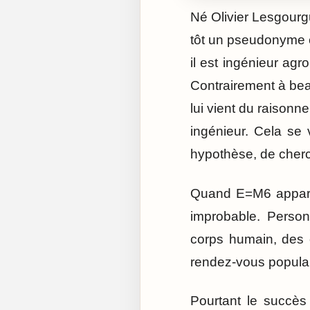
Né Olivier Lesgourgu
tôt un pseudonyme co
il est ingénieur agr
Contrairement à bea
lui vient du raisonn
ingénieur. Cela se 
hypothèse, de cherc
Quand E=M6 appara
improbable. Person
corps humain, des 
rendez-vous populai
Pourtant le succè