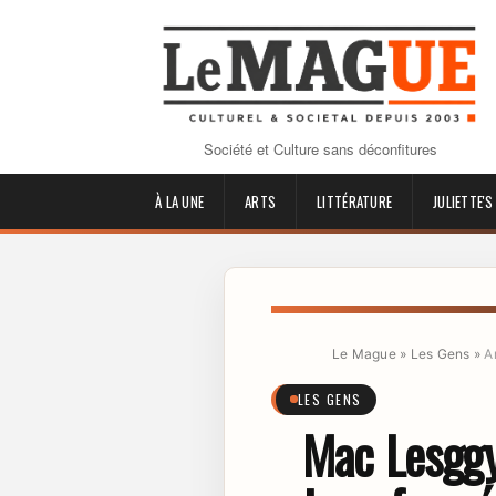
Société et Culture sans déconfitures
À LA UNE
ARTS
LITTÉRATURE
JULIETTE'S
Le Mague
»
Les Gens
»
A
LES GENS
Mac Lesggy 