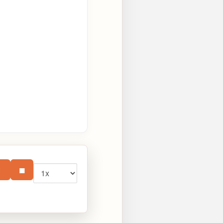
Vitesse
⏸
■