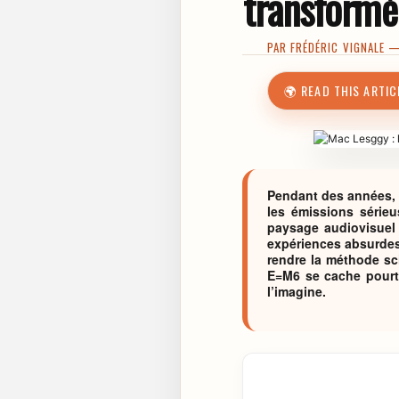
transformé 
PAR
FRÉDÉRIC VIGNALE
— 
🌍 READ THIS ARTIC
Pendant des années, l
les émissions série
paysage audiovisuel 
expériences absurdes
rendre la méthode sci
E=M6 se cache pourta
l’imagine.