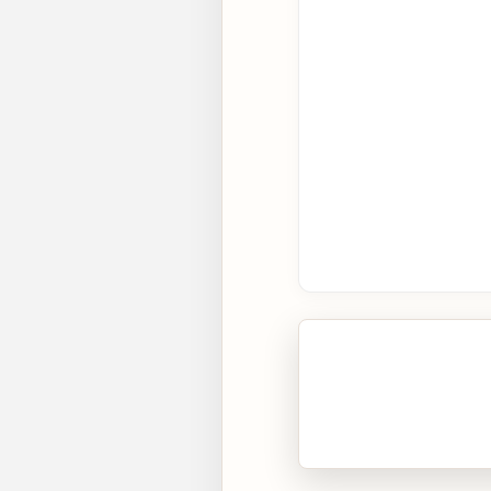
🎧 Écouter cet artic
Cliquez sur « Lire » pour 