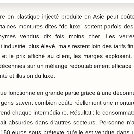
re en plastique injecté produite en Asie peut coût
rtaines montures dites “de luxe” sortent parfois d
ymes vendus dix fois moins cher. Les verres 
 industriel plus élevé, mais restent loin des tarifs fi
l et le prix affiché au client, les marges explosent
écennies sur un mélange redoutablement efficace :
é et illusion du luxe.
que fonctionne en grande partie grâce à une décon
de gens savent combien coûte réellement une montur
end chaque intermédiaire. Résultat : le consommateu
gerait absurdes dans d’autres secteurs. Personne n’
 150 euros sous prétexte qu’elle est vendue dans 