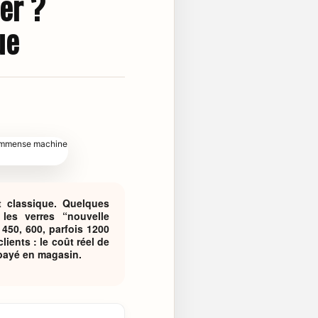
uer ?
ue
t classique. Quelques
les verres “nouvelle
 450, 600, parfois 1200
ients : le coût réel de
 payé en magasin.