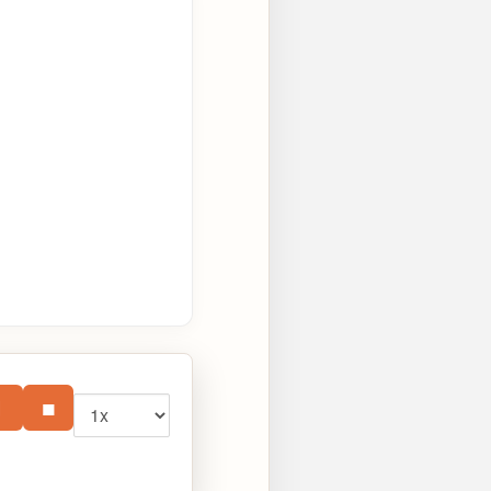
Vitesse
⏸
■