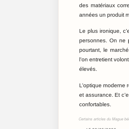
des matériaux corr
années un produit 
Le plus ironique, c
personnes. On ne p
pourtant, le march
l’on entretient volon
élevés.
L’optique moderne r
et assurance. Et c’
confortables.
Certains articles du Mague béné