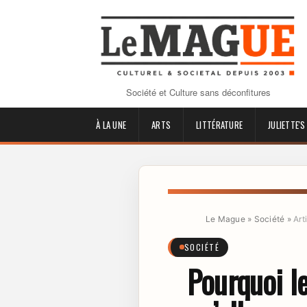
Société et Culture sans déconfitures
À LA UNE
ARTS
LITTÉRATURE
JULIETTE'S
Le Mague
»
Société
»
Art
SOCIÉTÉ
Pourquoi le