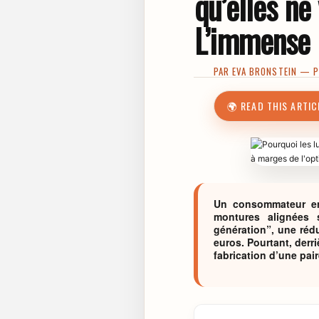
qu’elles ne
L’immense 
PAR
EVA BRONSTEIN
— PU
🌍 READ THIS ARTIC
Un consommateur ent
montures alignées 
génération”, une rédu
euros. Pourtant, derri
fabrication d’une pai