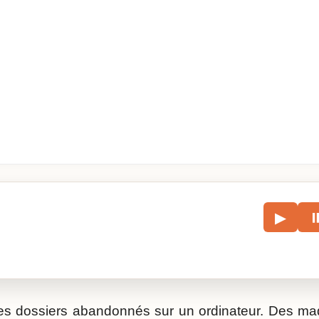
le
▶
écouter l’article.
es dossiers abandonnés sur un ordinateur. Des ma