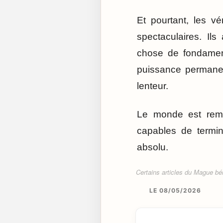
Et pourtant, les vé
spectaculaires. Il
chose de fondament
puissance permanen
lenteur.
Le monde est remp
capables de termin
absolu.
Certains articles du Mague béné
LE 08/05/2026