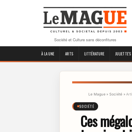
Société et Culture sans déconfitures
À LA UNE
ARTS
LITTÉRATURE
JULIETTE'S
Le Mague
»
Société
»
Art
SOCIÉTÉ
Ces mégalo