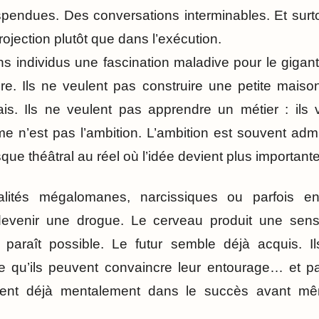
endues. Des conversations interminables. Et surtou
jection plutôt que dans l’exécution.
ins individus une fascination maladive pour le giga
re. Ils ne veulent pas construire une petite maison 
ais. Ils ne veulent pas apprendre un métier : ils 
e n’est pas l’ambition. L’ambition est souvent adm
sque théâtral au réel où l’idée devient plus importante
alités mégalomanes, narcissiques ou parfois e
 devenir une drogue. Le cerveau produit une sen
ut paraît possible. Le futur semble déjà acquis. I
se qu’ils peuvent convaincre leur entourage… et p
vent déjà mentalement dans le succès avant mê