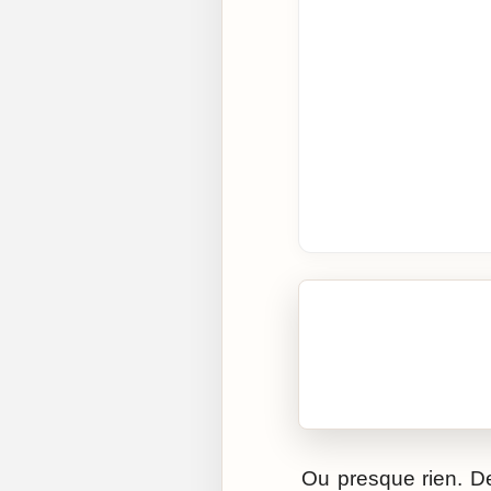
🎧 Écouter cet artic
Cliquez sur « Lire » pour 
Ou presque rien. D