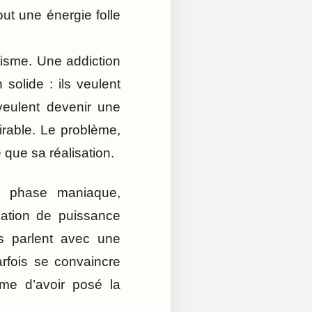
t une énergie folle
ntisme. Une addiction
solide : ils veulent
veulent devenir une
irable. Le problème,
 que sa réalisation.
n phase maniaque,
sation de puissance
ls parlent avec une
arfois se convaincre
me d’avoir posé la