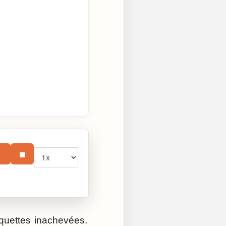
Vitesse
⏸
■
quettes inachevées.